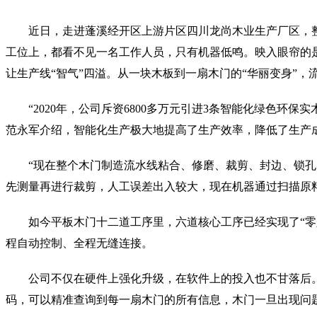
近日，走进蓬溪经开区上游片区四川龙尚木业生产厂区，
工位上，都看不见一名工作人员，只有机器低鸣。映入眼帘的
让生产线“智气”四溢。从一块木板到一扇木门的“华丽变身”，流
“2020年，公司斥资6800多万元引进3条智能化绿色环
范永军介绍，智能化生产极大地提高了生产效率，降低了生产
“现在整个木门制造流水线粘合、修磨、裁剪、封边、锁孔
先测量再进行裁剪，人工误差出入较大，现在机器通过扫描原
如今平板木门十二道工序里，六道核心工序已经实现了“
程自动控制、全程无缝连接。
公司不仅在硬件上强化升级，在软件上的投入也不甘落后
码，可以精准查询到每一扇木门的所有信息，木门一旦出现问