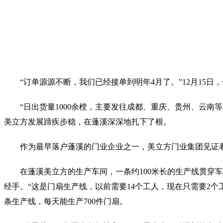
“订单源源不断，我们已经接单到明年4月了。”12月15
“日出货量1000余樘，主要发往成都、重庆、贵州、云南
美立方发展蹄疾步稳，在蓬溪深深地扎下了根。
作为最早落户蓬溪的门业企业之一，美立方门业集团见证着
在蓬溪美立方的生产车间，一条约100米长的生产线贯
经手。“这是门扇生产线，以前需要14个工人，现在只需要2
条生产线，每天能生产700件门扇。