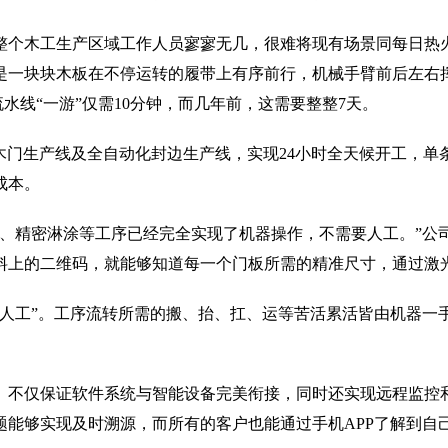
整个木工生产区域工作人员寥寥无几，很难将现有场景同每日热
是一块块木板在不停运转的履带上有序前行，机械手臂前后左右
水线“一游”仅需10分钟，而几年前，这需要整整7天。
保实木门生产线及全自动化封边生产线，实现24小时全天候开工，单
成本。
、精密淋涂等工序已经完全实现了机器操作，不需要人工。”公
料上的二维码，就能够知道每一个门板所需的精准尺寸，通过激
零人工”。工序流转所需的搬、抬、扛、运等苦活累活皆由机器一
。不仅保证软件系统与智能设备完美衔接，同时还实现远程监控
题能够实现及时溯源，而所有的客户也能通过手机APP了解到自