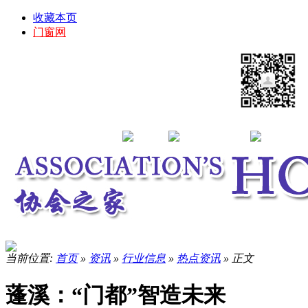
收藏本页
门窗网
当前位置:
首页
»
资讯
»
行业信息
»
热点资讯
» 正文
蓬溪：“门都”智造未来