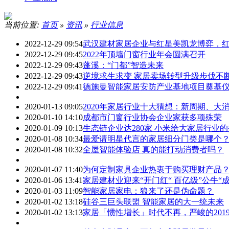
当前位置:
首页
»
资讯
»
行业信息
2022-12-29 09:54
武汉建材家居企业与红星美凯龙博弈，
2022-12-29 09:45
2022年顶墙门窗行业年会圆满召开
2022-12-29 09:43
蓬溪：“门都”智造未来
2022-12-29 09:43
逆境求生求变 家居卖场转型升级步伐不
2022-12-29 09:41
德施曼智能家居安防产业基地项目奠基
2020-01-13 09:05
2020年家居行业十大猜想：新周期、大
2020-01-10 14:10
成都市门窗行业协会企业家获多项殊荣
2020-01-09 10:13
生态链企业达280家 小米给大家居行业
2020-01-08 10:34
最爱请明星代言的家居细分门类是哪个
2020-01-08 10:32
全屋智能体验店 真的能打动消费者吗？
2020-01-07 11:40
为何定制家具企业热衷于购买理财产品
2020-01-06 13:41
家居建材业迎来“开门红“ 百亿级”公牛“成
2020-01-03 11:09
智能家居家电：狼来了还是伪命题？
2020-01-02 13:18
硅谷三巨头联盟 智能家居的大一统未来
2020-01-02 13:13
家居「惯性增长」时代不再，严峻的2019