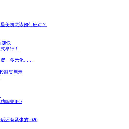
红星美凯龙该如何应对？
断加快
仪式举行！
消费、多元化……
的投融资启示
？
？
功闯关IPO
后还有紧张的2020